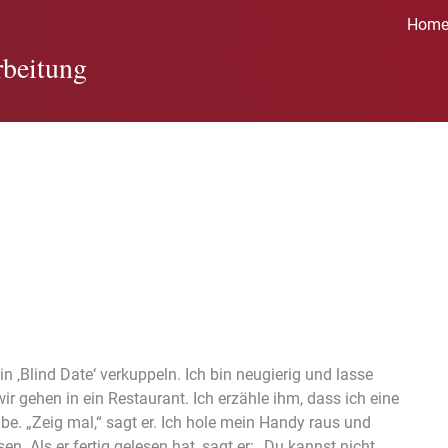
Hom
beitung
 ‚Blind Date‘ verkuppeln. Ich bin neugierig und lasse
wir gehen in ein Restaurant. Ich erzähle ihm, dass ich eine
e. „Zeig mal,“ sagt er. Ich hole mein Handy raus und
. Als er fertig gelesen hat, sagt er: „Du kannst nicht