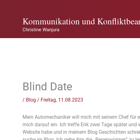
Zum
Inhalt
Kommunikation und Konfliktbear
springen
Christine Wanjura
Blind Date
/
Blog
/
Freitag, 11.08.2023
Mein Automechaniker will mich mit seinem Chef für ein
mich darauf ein. Ich treffe Erik zwei Tage später und 
Website habe und in meinem Blog Geschichten schreib
suche im Blog. Ich gebe ihm die „Regenwürmer“ zu lesen