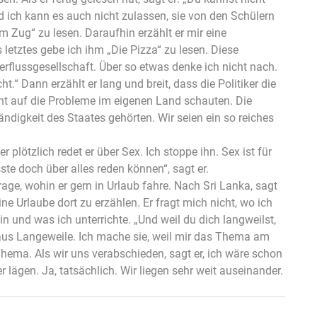
d ich kann es auch nicht zulassen, sie von den Schülern
m Zug“ zu lesen. Daraufhin erzählt er mir eine
s letztes gebe ich ihm „Die Pizza“ zu lesen. Diese
erflussgesellschaft. Über so etwas denke ich nicht nach.
t.“ Dann erzählt er lang und breit, dass die Politiker die
ht auf die Probleme im eigenen Land schauten. Die
digkeit des Staates gehörten. Wir seien ein so reiches
plötzlich redet er über Sex. Ich stoppe ihn. Sex ist für
e doch über alles reden können“, sagt er.
age, wohin er gern in Urlaub fahre. Nach Sri Lanka, sagt
ine Urlaube dort zu erzählen. Er fragt mich nicht, wo ich
bin und was ich unterrichte. „Und weil du dich langweilst,
aus Langeweile. Ich mache sie, weil mir das Thema am
Thema. Als wir uns verabschieden, sagt er, ich wäre schon
lägen. Ja, tatsächlich. Wir liegen sehr weit auseinander.