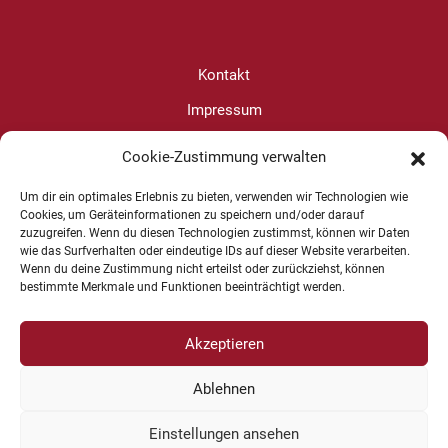
Kontakt
Impressum
Datenschutz
Cookie-Zustimmung verwalten
Cookie-Richtlinie (EU)
Um dir ein optimales Erlebnis zu bieten, verwenden wir Technologien wie
Cookies, um Geräteinformationen zu speichern und/oder darauf
zuzugreifen. Wenn du diesen Technologien zustimmst, können wir Daten
Christine Wanjura
wie das Surfverhalten oder eindeutige IDs auf dieser Website verarbeiten.
Wenn du deine Zustimmung nicht erteilst oder zurückziehst, können
+49 1625 624599
bestimmte Merkmale und Funktionen beeinträchtigt werden.
Akzeptieren
Ablehnen
Copyright © 2026 Kommunikation und Konfliktbearbeitung | Design
-
www.cohowe.de
Einstellungen ansehen