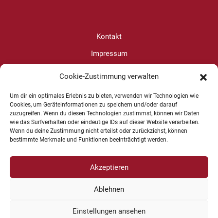
Kontakt
Impressum
Datenschutz
Cookie-Zustimmung verwalten
Cookie-Richtlinie (EU)
Um dir ein optimales Erlebnis zu bieten, verwenden wir Technologien wie
Cookies, um Geräteinformationen zu speichern und/oder darauf
zuzugreifen. Wenn du diesen Technologien zustimmst, können wir Daten
Christine Wanjura
wie das Surfverhalten oder eindeutige IDs auf dieser Website verarbeiten.
Wenn du deine Zustimmung nicht erteilst oder zurückziehst, können
+49 1625 624599
bestimmte Merkmale und Funktionen beeinträchtigt werden.
Akzeptieren
Ablehnen
Copyright © 2026 Kommunikation und Konfliktbearbeitung | Design
-
www.cohowe.de
Einstellungen ansehen