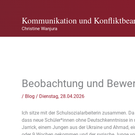
Zum
Inhalt
Kommunikation und Konfliktbear
springen
Christine Wanjura
Beobachtung und Bewe
/
Blog
/
Dienstag, 28.04.2026
Ich sitze mit der Schulsozialarbeiterin zusammen. Da s
dass neue Schüler*innen ohne Deutschkenntnisse in 
Jarrick, einem Jungen aus der Ukraine und Ahmad, ei
oder 9 Wochen gekommen und der syrische Junge vor 