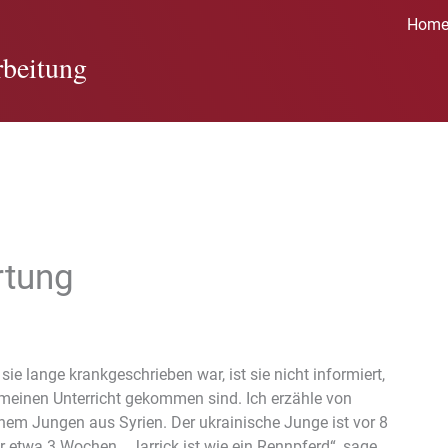
Hom
beitung
rtung
ie lange krankgeschrieben war, ist sie nicht informiert,
meinen Unterricht gekommen sind. Ich erzähle von
nem Jungen aus Syrien. Der ukrainische Junge ist vor 8
etwa 3 Wochen. „Jarrick ist wie ein Rennpferd“, sage