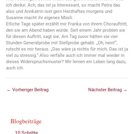
ich denke: Ach, das ist ja interessant, so macht Petra das
also und Annkatrin isst gern Herzhaftes morgens und
Susanne macht ihr eigenes Müsli.
Etliche Tage später erzählt mir Franka von ihrem Chorauftritt,
den sie am Abend haben würde. Seit einem Jahr probten sie
für diesen Auftritt, sagt sie. Am Tag zuvor hätten sie vier
Stunden Generalprobe mit Stellprobe gehabt. „Oh, nein!“,
rutscht es mir heraus. „Das wäre ja nichts für mich. Das ist ja
viel zu stressig.“ Also verfalle auch ich immer mal wieder in
dieses Widerspruchsmuster? Wir lernen ein Leben lang dazu,
auch ich.
←
Vorheriger Beitrag
Nächster Beitrag
→
Blogbeiträge
10 Schritte