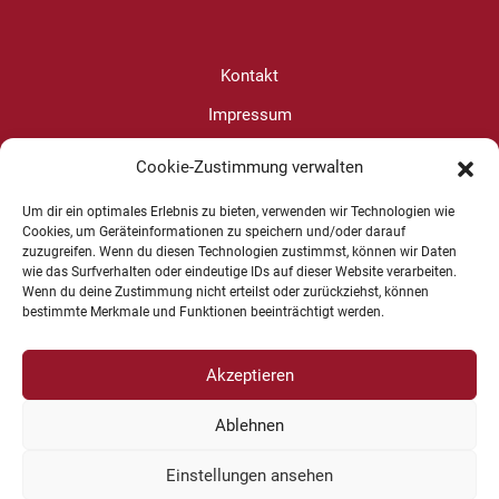
Kontakt
Impressum
Datenschutz
Cookie-Zustimmung verwalten
Cookie-Richtlinie (EU)
Um dir ein optimales Erlebnis zu bieten, verwenden wir Technologien wie
Cookies, um Geräteinformationen zu speichern und/oder darauf
zuzugreifen. Wenn du diesen Technologien zustimmst, können wir Daten
Christine Wanjura
wie das Surfverhalten oder eindeutige IDs auf dieser Website verarbeiten.
Wenn du deine Zustimmung nicht erteilst oder zurückziehst, können
+49 1625 624599
bestimmte Merkmale und Funktionen beeinträchtigt werden.
Akzeptieren
Ablehnen
Copyright © 2026 Kommunikation und Konfliktbearbeitung | Design
-
www.cohowe.de
Einstellungen ansehen