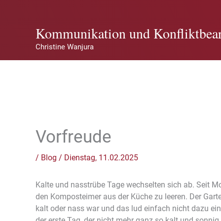
Zum
Inhalt
Kommunikation und Konfliktbear
springen
Christine Wanjura
Vorfreude
/
Blog
/
Dienstag, 11.02.2025
Kalte und nasstrübe Tage wechselten sich ab. Seit 
den Komposteimer aus der Küche zu leeren. Der Garten
kalt oder nass war und das lud einfach nicht dazu ein
der erste Tag, der nicht mehr ganz so kalt und sonnig