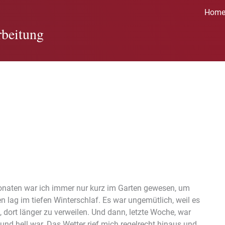
Hom
beitung
Monaten war ich immer nur kurz im Garten gewesen, um
 lag im tiefen Winterschlaf. Es war ungemütlich, weil es
, dort länger zu verweilen. Und dann, letzte Woche, war
 und hell war. Das Wetter rief mich regelrecht hinaus und