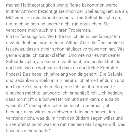
meiner Halbtagstätigkeit wenig Rente bekommen werde.
In ihrer Antwort bezichtigt sie mich der Übellaunigkeit, sie als
Mülleimer zu missbrauchen und rät mir Selbstdisziplin an,
um mich selber und andere nicht runterzuziehen. Sie
verschone mich auch mit ihren Problemen.
Ich bin fassungslos. Wo bitte bin ich denn übellaunig? Ich
erzähle doch nur von meinem Alltag. Aber die Übellaunigkeit
ist etwas, dass sie mir schon häufiger vorgeworfen hat. Wie
gerne würde ich zurückblaffen: ‚Und wie war es mit deiner
Selbstdisziplin, als du mir erzählt hast, wie unglücklich du
dort bist, wo du wohnst und dass du dort keine Kontakte
findest? Das habe ich jahrelang von dir gehört.‘ Die Gefühle
und Gedanken wirbeln in mir herum. Ich atme tief durch und
ich lasse Zeit vergehen. So gerne ich auf ihre Vorwürfe
eingehen möchte, antworte ich ihr schließlich: „Ich bedaure,
dass ich nicht die Schwester bin und sein kann, die du dir
wünschst.“ Und später schreibe ich ihr nochmal: „Ich
bedaure, dass wir es so schwer miteinander haben. Ich
verstehe nicht, was du mir mit den Bildern sagen willst und
du verstehst nicht, was ich mit meinem Mail sagen will. Das
finde ich sehr schade.“