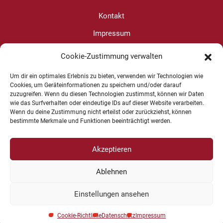
Kontakt
Impressum
Datenschutz
Cookie-Zustimmung verwalten
Cookie-Richtlinie (EU)
Um dir ein optimales Erlebnis zu bieten, verwenden wir Technologien wie
Cookies, um Geräteinformationen zu speichern und/oder darauf
zuzugreifen. Wenn du diesen Technologien zustimmst, können wir Daten
Christine Wanjura
wie das Surfverhalten oder eindeutige IDs auf dieser Website verarbeiten.
Wenn du deine Zustimmung nicht erteilst oder zurückziehst, können
+49 1625 624599
bestimmte Merkmale und Funktionen beeinträchtigt werden.
Akzeptieren
Ablehnen
Copyright © 2026 Kommunikation und Konfliktbearbeitung | Design
-
www.cohowe.de
Einstellungen ansehen
Cookie-Richtlinie
Datenschutz
Impressum