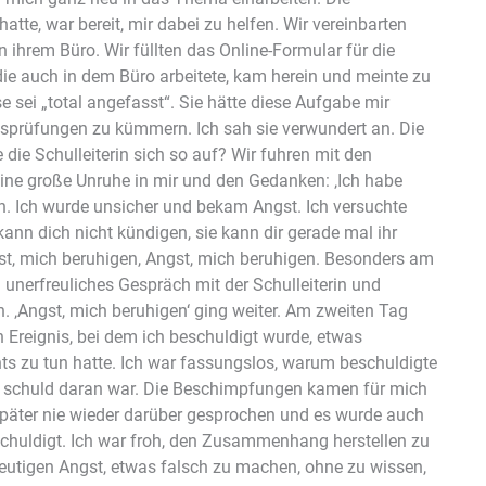
hatte, war bereit, mir dabei zu helfen. Wir vereinbarten
ihrem Büro. Wir füllten das Online-Formular für die
 die auch in dem Büro arbeitete, kam herein und meinte zu
ese sei „total angefasst“. Sie hätte diese Aufgabe mir
ngsprüfungen zu kümmern. Ich sah sie verwundert an. Die
die Schulleiterin sich so auf? Wir fuhren mit den
ine große Unruhe in mir und den Gedanken: ‚Ich habe
n. Ich wurde unsicher und bekam Angst. Ich versuchte
kann dich nicht kündigen, sie kann dir gerade mal ihr
gst, mich beruhigen, Angst, mich beruhigen. Besonders am
 unerfreuliches Gespräch mit der Schulleiterin und
. ‚Angst, mich beruhigen‘ ging weiter. Am zweiten Tag
n Ereignis, bei dem ich beschuldigt wurde, etwas
ts zu tun hatte. Ich war fassungslos, warum beschuldigte
ht schuld daran war. Die Beschimpfungen kamen für mich
 später nie wieder darüber gesprochen und es wurde auch
schuldigt. Ich war froh, den Zusammenhang herstellen zu
eutigen Angst, etwas falsch zu machen, ohne zu wissen,