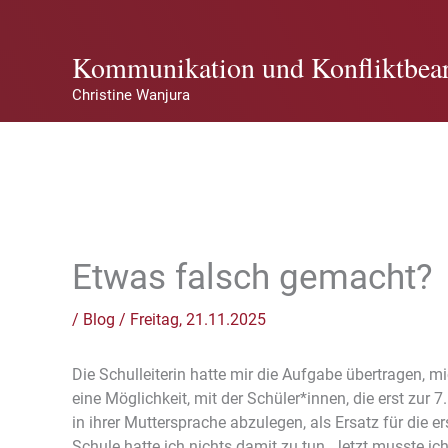
Zum
Inhalt
Kommunikation und Konfliktbear
springen
Christine Wanjura
Etwas falsch gemacht?
/
Blog
/
Freitag, 21.11.2025
Die Schulleiterin hatte mir die Aufgabe übertragen, 
eine Möglichkeit, mit der Schüler*innen, die erst zu
in ihrer Muttersprache abzulegen, als Ersatz für die e
Schule hatte ich nichts damit zu tun. Jetzt musste i