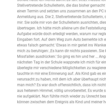
Stellvertretende Schulleiterin, die das bisher gemacht 
einen Termin und setzten uns zusammen an den PC in 
Anmeldung aus. Die 2. Stellvertretende Schulleiterin,
mir: Sie solle mir von der Schulleiterin ausrichten, di
übertragen. Ich hätte mich alleine um die Feststellu
Aufgabe würde doch erledigt werden, warum nur regte 
Eingaben fort. Auf dem Weg zum Auto bemerkte ich e
etwas falsch gemacht.‘ Etwas in mir geriet ins Wanke
mich zu beruhigen: ‚Es kann dir nichts passieren. Sie 
Missfallen ausdrücken.‘ So ging es hin und her … An
nächsten Tag in der Schule wappnete ich mich für ein
überlegte mir verschiedene Möglichkeiten zu reagieren
tauchte in mir eine Erinnerung auf. Als Kind gab es ei
verursacht zu haben, mit dem ich aber überhaupt nich
man mich? Es war doch offensichtlich, dass ich nic
aus heiterem Himmel, völlig unvorbereitet. Es wurde
nie aufgeklärt. Nun fühlte mich wieder zu Unrecht be
können zwischen dem Ereignis als Kind und meiner h