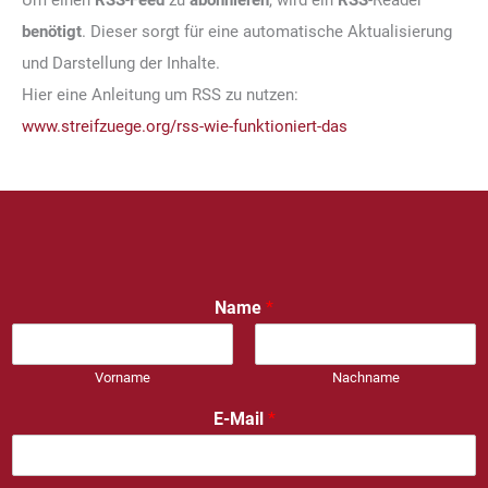
Um einen
RSS
-
Feed
zu
abonnieren
, wird ein
RSS
-Reader
benötigt
. Dieser sorgt für eine automatische Aktualisierung
und Darstellung der Inhalte.
Hier eine Anleitung um RSS zu nutzen:
www.streifzuege.org/rss-wie-funktioniert-das
Name
*
Vorname
Nachname
E-Mail
*